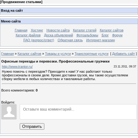
[
Продвижение статьями
]
Вход на сайт
Меню сайта
Главная
Хостинг
Новости сайта
Каталог статей
Каталог сайтов
Каталог файлов
Доска объявлений
Фотоальбомы
Блог
Форум
FAQ (вопрос/ответ)
Обратная связь
Интернет-магазин
Главная
»
Каталог сайтов
»
Товары и услуги
»
Транспортные услуги
[
Добавить сайт
]
Офисные переезды и перевозки. Профессиональные грузчики
http://www.trantor.ru/
23.11.2011, 09:37
Нужно помочь с переездом? Приходите к нам! У нас работают только
профессионалы в своем деле. Кроме доставки грузов, мы также осуществляем
сборку мебели в любых количествах и такелажные работы.
Всего комментариев
:
0
Войдите:
Отправить