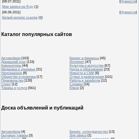
[08.07.2011]
[
Нужности
]
Мои записи на Я.ру
(
3
)
[06.06.2011]
[
Нужности
]
Белый каталог ссылок
(
0
)
Каталог популярных сайтов
Автомобили
[163]
Бизнес и финансы
[45]
Домашний очаг
[133]
Интернет
[47]
Компьютеры
[44]
Культура и искусство
[67]
Медицина и здоровье
[31]
Наука и образование
[23]
Непознанное
[8]
Новости и СМИ
[6]
Общество и политика
[17]
Отдых и развлечения
[101]
Производство
[128]
Работа и заработок
[12]
Спорт
[12]
Справки
[16]
Товары и услуги
[561]
Юмор
[2]
Доска объявлений и публикаций
Автомобили
[4]
Бизнес, сотрудничество
[13]
Бытовые товары
[3]
Для офиса
[1]
Компьютеры
[0]
Лесная промышленность
[0]