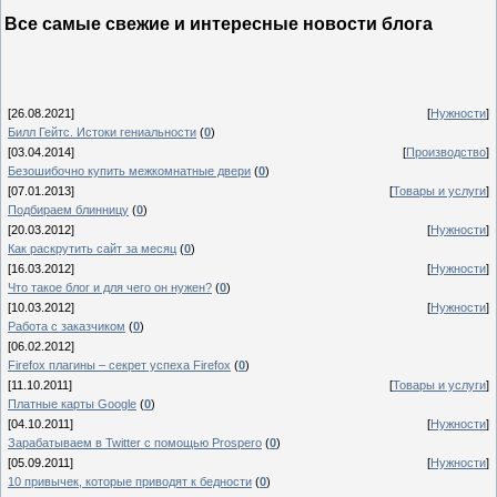
Все самые свежие и интересные новости блога
[26.08.2021]
[
Нужности
]
Билл Гейтс. Истоки гениальности
(
0
)
[03.04.2014]
[
Производство
]
Безошибочно купить межкомнатные двери
(
0
)
[07.01.2013]
[
Товары и услуги
]
Подбираем блинницу
(
0
)
[20.03.2012]
[
Нужности
]
Как раскрутить сайт за месяц
(
0
)
[16.03.2012]
[
Нужности
]
Что такое блог и для чего он нужен?
(
0
)
[10.03.2012]
[
Нужности
]
Работа с заказчиком
(
0
)
[06.02.2012]
Firefox плагины – секрет успеха Firefox
(
0
)
[11.10.2011]
[
Товары и услуги
]
Платные карты Google
(
0
)
[04.10.2011]
[
Нужности
]
Зарабатываем в Twitter с помощью Prospero
(
0
)
[05.09.2011]
[
Нужности
]
10 привычек, которые приводят к бедности
(
0
)