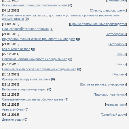
[25.12.2015]
[
Умелые руки
]
Искусственная трава для футбольного поля
(
0
)
[07.11.2015]
[
Стекло, фарфор, фаянс
]
Изготовление и монтаж зеркал, доставка + установка, срочное остекление окон,
джамбо стекло
(
0
)
[14.09.2015]
[
Прочие промышленные производства
]
Сельскохозяйственная техника
(
1
)
[24.01.2015]
[
Автосервисы
]
Внутренний тюнинг любых транспортных средств
(
0
)
[21.01.2015]
[
Астрология
]
Как выйти в астрал
(
0
)
[22.12.2014]
[
Кухня
]
Признаки нормальной работы холодильника
(
0
)
[22.12.2013]
[
Кухня
]
Правила технической эксплуатации холодильника
(
0
)
[28.11.2013]
[
Реклама
]
Фрезеровка и наружная реклама
(
0
)
[21.11.2013]
[
Бытовая техника, электроника
]
Выбираем кондиционер верно
(
0
)
[15.11.2013]
[
Транспортные услуги
]
Своевременная доставка сборных грузов
(
1
)
[08.11.2013]
[
Автозапчасти
]
Авто атрибуты
(
0
)
[08.11.2013]
[
Семейный досуг
]
Детские вещи
(
0
)