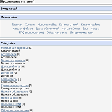
[
Продвижение статьями
]
Вход на сайт
Меню сайта
Главная
Хостинг
Новости сайта
Каталог статей
Каталог сайтов
Каталог файлов
Доска объявлений
Фотоальбомы
Блог
Форум
FAQ (вопрос/ответ)
Обратная связь
Интернет-магазин
Categories
Медицина и здоровье
[1]
Каталог статей
Автомобили
[0]
Автомобили
Бизнес и финансы
[0]
Бизнес и финансы
Домашний очаг
[0]
Домашний очаг
Интернет
[0]
Интернет
Компьютеры
[0]
Компьютеры
Культура и искусство
[0]
Культура и искусство
Наука и образование
[0]
Наука и образование
Непознанное
[0]
Непознанное
Новости и СМИ
[0]
Новости и СМИ
Общество и политика
[0]