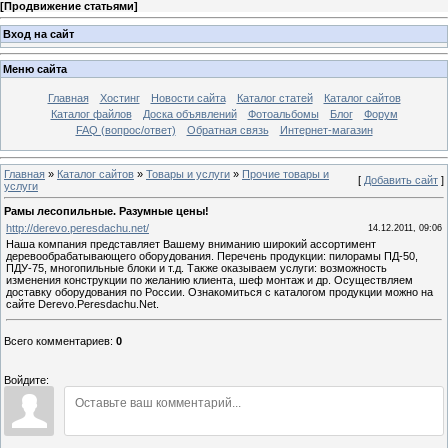
[
Продвижение статьями
]
Вход на сайт
Меню сайта
Главная
Хостинг
Новости сайта
Каталог статей
Каталог сайтов
Каталог файлов
Доска объявлений
Фотоальбомы
Блог
Форум
FAQ (вопрос/ответ)
Обратная связь
Интернет-магазин
Главная
»
Каталог сайтов
»
Товары и услуги
»
Прочие товары и
[
Добавить сайт
]
услуги
Рамы лесопильные. Разумные цены!
http://derevo.peresdachu.net/
14.12.2011, 09:06
Наша компания представляет Вашему вниманию широкий ассортимент
деревообрабатывающего оборудования. Перечень продукции: пилорамы ПД-50,
ПДУ-75, многопильные блоки и т.д. Также оказываем услуги: возможность
изменения конструкции по желанию клиента, шеф монтаж и др. Осуществляем
доставку оборудования по России. Ознакомиться с каталогом продукции можно на
сайте Derevo.Peresdachu.Net.
Всего комментариев
:
0
Войдите: