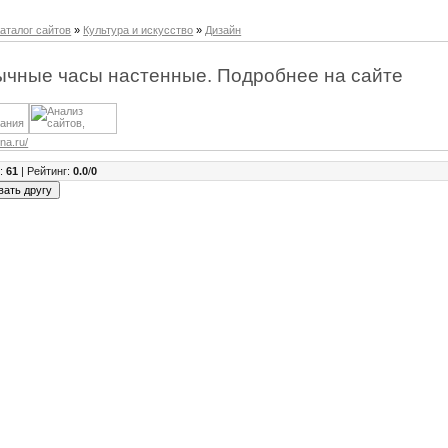
аталог сайтов
»
Культура и искусство
»
Дизайн
чные часы настенные. Подробнее на сайте
ina.ru/
в
:
61
|
Рейтинг
:
0.0
/
0