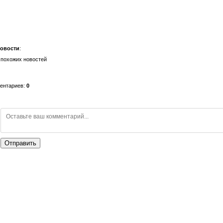
новости
:
 похожих новостей
ментариев
:
0
Отправить