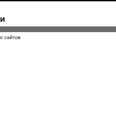
ми
ог сайтов