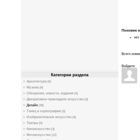
Похожие 
нет
Всего ком
Войдите:
Категории раздела
Архитектура
[0]
Музыка
[6]
Обозрения, новости, издания
[0]
Декоративно-прикладное искусство
[0]
Дизайн
[38]
Танец и хореография
[0]
Изобразительное искусство
[6]
Театры
[0]
Киноискусство
[3]
Фотоискусство
[12]