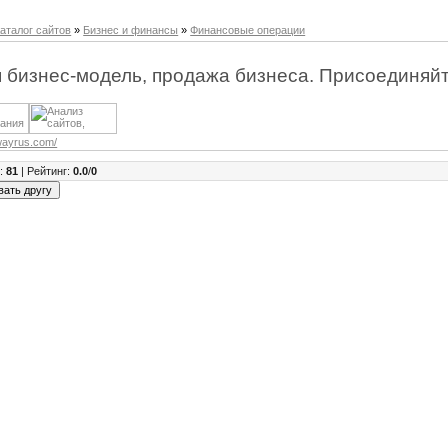
аталог сайтов
»
Бизнес и финансы
»
Финансовые операции
 бизнес-модель, продажа бизнеса. Присоединяйт
swayrus.com/
в
:
81
|
Рейтинг
:
0.0
/
0