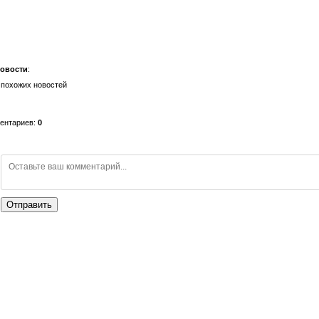
новости
:
 похожих новостей
ментариев
:
0
Отправить