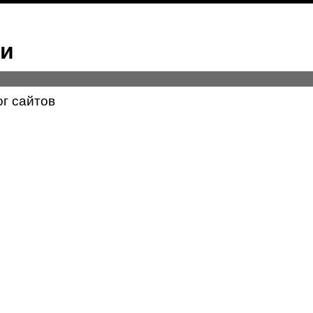
ми
ог сайтов