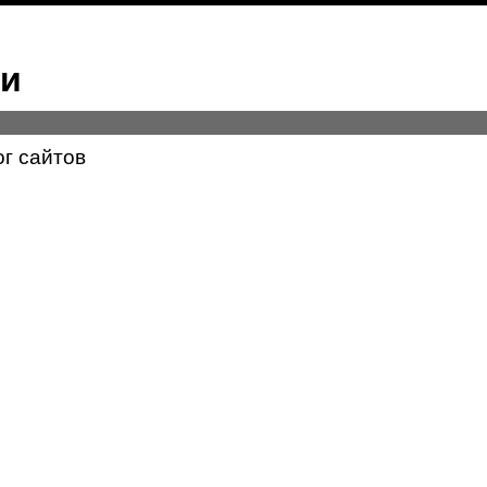
ми
ог сайтов