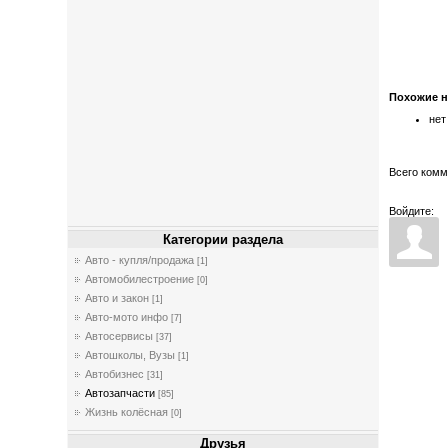
Похожие 
нет
Всего ком
Войдите:
Категории раздела
Авто - купля/продажа
[1]
Автомобилестроение
[0]
Авто и закон
[1]
Авто-мото инфо
[7]
Автосервисы
[37]
Автошколы, Вузы
[1]
Автобизнес
[31]
Автозапчасти
[85]
Жизнь колёсная
[0]
Друзья