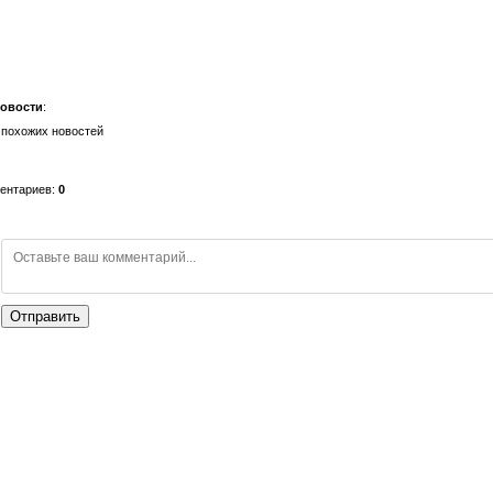
новости
:
 похожих новостей
ментариев
:
0
Отправить