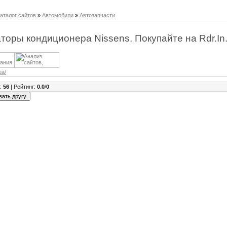
аталог сайтов
»
Автомобили
»
Автозапчасти
торы кондиционера Nissens. Покупайте на Rdr.In
.ua/
в
:
56
|
Рейтинг
:
0.0
/
0