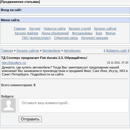
[
Продвижение статьями
]
Вход на сайт
Меню сайта
Главная
Хостинг
Новости сайта
Каталог статей
Каталог сайтов
Каталог файлов
Доска объявлений
Фотоальбомы
Блог
Форум
FAQ (вопрос/ответ)
Обратная связь
Интернет-магазин
Главная
»
Каталог сайтов
»
Автомобили
»
Автобизнес
[
Добавить сайт
]
ТД Соллерс предлагает Fiat ducato 2.3. Обращайтесь!
http://tdsollers.ru/
23.11.2011, 07:20
Думаете, где купить автомобиль? Тогда Вас заинтересует предложение нашей
компании! Мы занимаемся производством и продажей Фиат, Санг Йонг, Исузу, УАЗ в
Санкт-Петербурге. Подробности на сайте.
Всего комментариев
:
0
Войдите:
Отправить