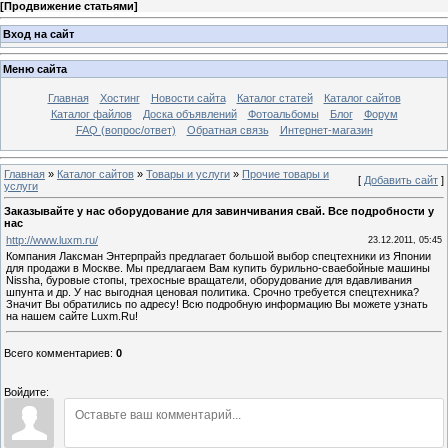
[
Продвижение статьями
]
Вход на сайт
Меню сайта
Главная
Хостинг
Новости сайта
Каталог статей
Каталог сайтов
Каталог файлов
Доска объявлений
Фотоальбомы
Блог
Форум
FAQ (вопрос/ответ)
Обратная связь
Интернет-магазин
Главная
»
Каталог сайтов
»
Товары и услуги
»
Прочие товары и
[
Добавить сайт
]
услуги
Заказывайте у нас оборудование для завинчивания свай. Все подробности у
нас
http://www.luxm.ru/
23.12.2011, 05:45
Компания Лаксман Энтерпрайз предлагает большой выбор спецтехники из Японии
для продажи в Москве. Мы предлагаем Вам купить бурильно-сваебойные машины
Nissha, буровые стопы, трехосные вращатели, оборудование для вдавливания
шпунта и др. У нас выгодная ценовая политика. Срочно требуется спецтехника?
Значит Вы обратились по адресу! Всю подробную информацию Вы можете узнать
на нашем сайте Luxm.Ru!
Всего комментариев
:
0
Войдите: