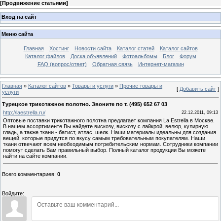
[
Продвижение статьями
]
Вход на сайт
Меню сайта
Главная
Хостинг
Новости сайта
Каталог статей
Каталог сайтов
Каталог файлов
Доска объявлений
Фотоальбомы
Блог
Форум
FAQ (вопрос/ответ)
Обратная связь
Интернет-магазин
Главная
»
Каталог сайтов
»
Товары и услуги
»
Прочие товары и
[
Добавить сайт
]
услуги
Турецкое трикотажное полотно. Звоните по т. (495) 652 67 03
http://laestrella.ru/
22.12.2011, 09:13
Оптовые поставки трикотажного полотна предлагает компания La Estrella в Москве.
В нашем ассортименте Вы найдете вискозу, вискозу с лайкрой, велюр, кулирную
гладь, а также ткани - батист, атлас, шелк. Наши материалы идеальны для создания
вещей, которые придутся по вкусу самым требовательным покупателям. Наши
ткани отвечают всем необходимым потребительским нормам. Сотрудники компании
помогут сделать Вам правильный выбор. Полный каталог продукции Вы можете
найти на сайте компании.
Всего комментариев
:
0
Войдите: