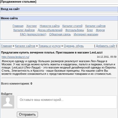
[
Продвижение статьями
]
Вход на сайт
Меню сайта
Главная
Хостинг
Новости сайта
Каталог статей
Каталог сайтов
Каталог файлов
Доска объявлений
Фотоальбомы
Блог
Форум
FAQ (вопрос/ответ)
Обратная связь
Интернет-магазин
Главная
»
Каталог сайтов
»
Товары и услуги
»
Одежда, обувь
[
Добавить сайт
]
Предлагаем купить вечернее платье. Приглашаем в магазин LeoLazzi
http://www.leolazzi.ru/
14.12.2011, 05:59
Женскую одежду и одежду больших размеров реализует магазин Лео-Лацци в
Москве. У нас всегда можно купить жакеты и кардиганы, пальто и пиджаки, платья и
плащи. LeoLazzi (Лео-Лацци) - это магазин модный дизайнерской одежды из Европы.
Стиль, Элегантность и Красота - наши базовые принципы. На нашем сайте Вы
можете подробнее ознакомиться с представленными товарами и их стоимостью.
Всего комментариев
:
0
Войдите:
Отправить