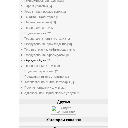
Компьютеры, оргтехника
[2]
Тара и упаковка
[2]
Косметика, парфюмерия
[10]
Текстиль, галантерея
[1]
Мебель, интерьер
[38]
Товары для детей
[2]
Недвижимость
[37]
Товары для спорта и отдыха
[0]
Оборудование производства
[31]
Топливо, масла, нефтепродукты
[0]
Оборудование сферы услуг
[0]
Одежда, обувь
[43]
Транспортные услуги
[31]
Подарки, украшения
[7]
Продукты питания, напитки
[13]
Хозяйственно-бытовые товары
[0]
Прочие товары и услуги
[203]
Адвокатские и юридические услуги
[2]
Друзья
Категории каналов