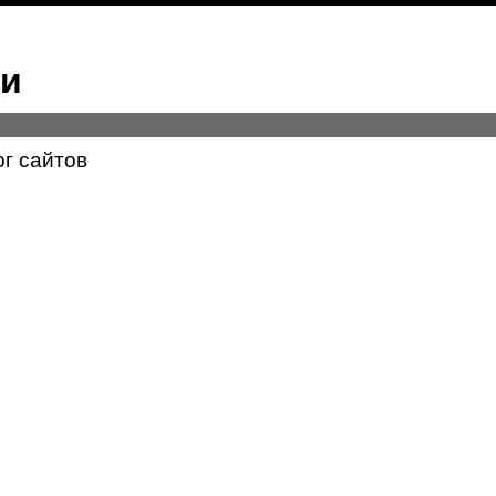
ми
ог сайтов