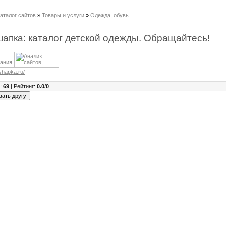
аталог сайтов
»
Товары и услуги
»
Одежда, обувь
апка: каталог детской одежды. Обращайтесь!
shapka.ru/
в
:
69
|
Рейтинг
:
0.0
/
0