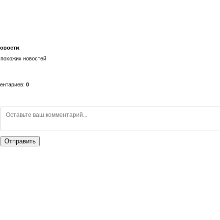
новости
:
 похожих новостей
ментариев
:
0
Отправить