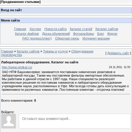
[
Продвижение статьями
]
Вход на сайт
Меню сайта
Главная
Хостинг
Новости сайта
Каталог статей
Каталог сайтов
Каталог файлов
Доска объявлений
Фотоальбомы
Блог
Форум
FAQ (вопрос/ответ)
Обратная связь
Интернет-магазин
Главная
»
Каталог сайтов
»
Товары и услуги
»
Оборудование
[
Добавить сайт
]
производства
Лабораторное оборудование. Каталог на сайте
http://www.ximikat.ru/
24.11.2011, 11:55
ЗАО НПФ Башхимсервис занимается поставками химических реактивов и
лабораторной посуды. Также мы поставляем фильтры импортные обеззоленные.
Мы работаем в данной отрасли с 1997 года. Наши специалисты реализуют
комплексные решения по поставкам химикатов и лабораторного оборудования
учреждениям науки, расположенных в Уфе. МЫ всегда готовы дать консультацию о
применимости различных химикатов. Постоянным клиентам - отсрочка платежа!
Всего комментариев
:
0
Войдите: