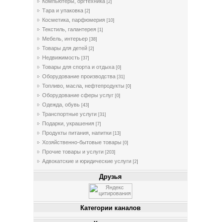
Компьютеры, оргтехника
[2]
Тара и упаковка
[2]
Косметика, парфюмерия
[10]
Текстиль, галантерея
[1]
Мебель, интерьер
[38]
Товары для детей
[2]
Недвижимость
[37]
Товары для спорта и отдыха
[0]
Оборудование производства
[31]
Топливо, масла, нефтепродукты
[0]
Оборудование сферы услуг
[0]
Одежда, обувь
[43]
Транспортные услуги
[31]
Подарки, украшения
[7]
Продукты питания, напитки
[13]
Хозяйственно-бытовые товары
[0]
Прочие товары и услуги
[203]
Адвокатские и юридические услуги
[2]
Друзья
Категории каналов