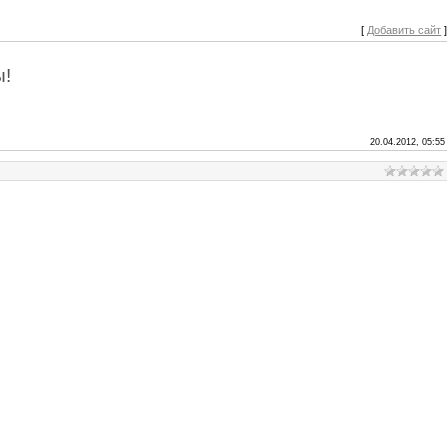
[
Добавить сайт
]
ы!
20.04.2012, 05:55