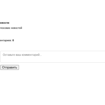
новости
:
 похожих новостей
ментариев
:
0
Отправить