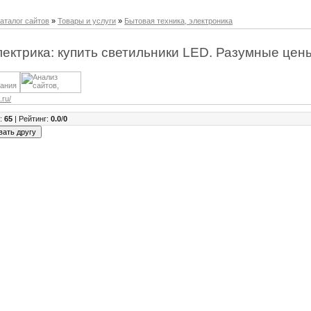
аталог сайтов
»
Товары и услуги
»
Бытовая техника, электроника
ектрика: купить светильники LED. Разумные цен
.ru/
в
:
65
|
Рейтинг
:
0.0
/
0