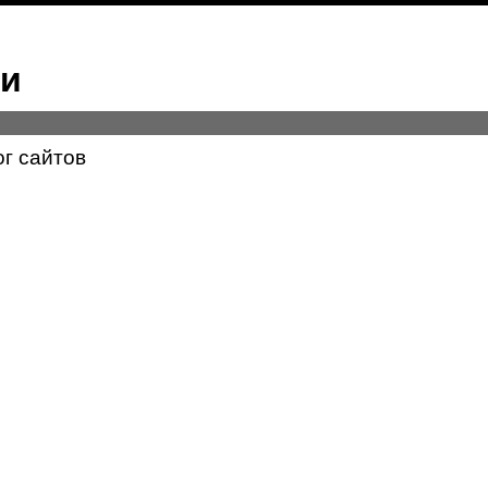
ми
ог сайтов